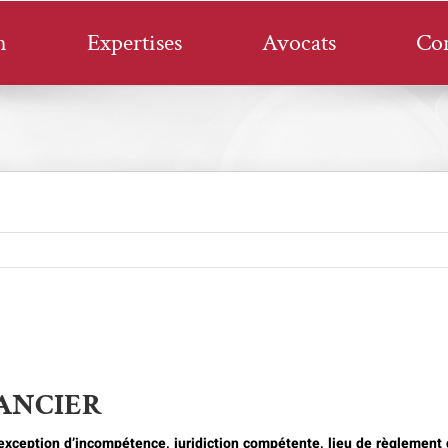
n
Expertises
Avocats
Con
ANCIER
, exception d’incompétence, juridiction compétente, lieu de règlemen