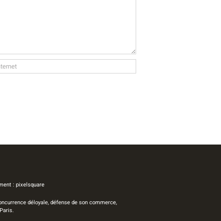
ment :
pixelsquare
 concurrence déloyale, défense de son commerce,
Paris.