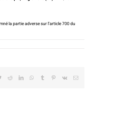
é la partie adverse sur l’article 700 du
book
Twitter
Reddit
LinkedIn
WhatsApp
Tumblr
Pinterest
Vk
Email